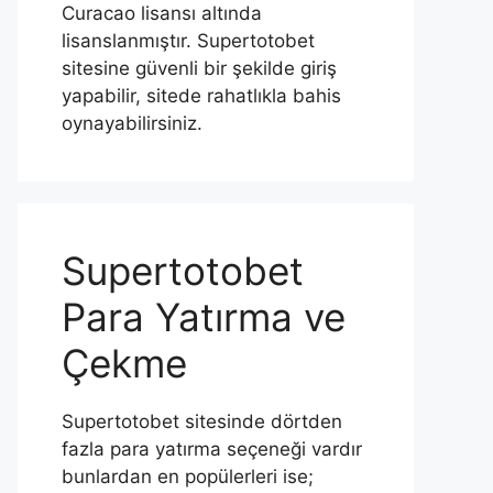
Curacao lisansı altında
lisanslanmıştır. Supertotobet
sitesine güvenli bir şekilde giriş
yapabilir, sitede rahatlıkla bahis
oynayabilirsiniz.
Supertotobet
Para Yatırma ve
Çekme
Supertotobet sitesinde dörtden
fazla para yatırma seçeneği vardır
bunlardan en popülerleri ise;