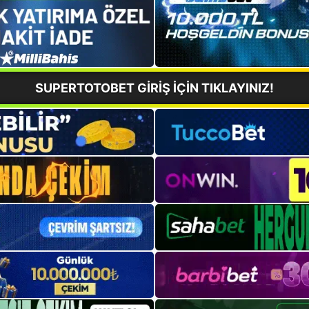
SUPERTOTOBET GİRİŞ İÇİN TIKLAYINIZ!