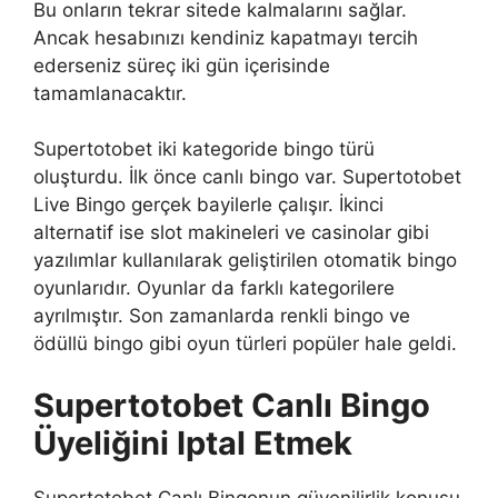
Bu onların tekrar sitede kalmalarını sağlar.
Ancak hesabınızı kendiniz kapatmayı tercih
ederseniz süreç iki gün içerisinde
tamamlanacaktır.
Supertotobet iki kategoride bingo türü
oluşturdu. İlk önce canlı bingo var. Supertotobet
Live Bingo gerçek bayilerle çalışır. İkinci
alternatif ise slot makineleri ve casinolar gibi
yazılımlar kullanılarak geliştirilen otomatik bingo
oyunlarıdır. Oyunlar da farklı kategorilere
ayrılmıştır. Son zamanlarda renkli bingo ve
ödüllü bingo gibi oyun türleri popüler hale geldi.
Supertotobet Canlı Bingo
Üyeliğini Iptal Etmek
Supertotobet Canlı Bingonun güvenilirlik konusu