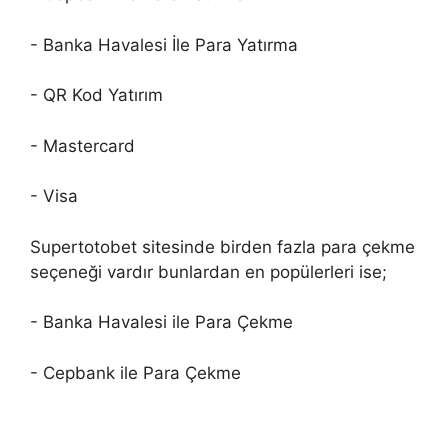
- Banka Havalesi İle Para Yatırma
- QR Kod Yatırım
- Mastercard
- Visa
Supertotobet sitesinde birden fazla para çekme
seçeneği vardır bunlardan en popülerleri ise;
- Banka Havalesi ile Para Çekme
- Cepbank ile Para Çekme