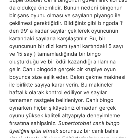
da oldukça önemlidir. Bunun nedeni bingonun
bir şans oyunu olması ve sayıların piyango ile
çekilmesi gerektiğidir. Bildiğiniz gibi bingoda 1′
den 99′ a kadar sayılar çekilerek oyuncunun
kartındaki sayılarla karşılaştırılır. Bu, bir
oyuncunun bir dizi kartı (yani kartındaki 5 sayı
ve 15 sayı) tamamladığında bir bingo
oluşturduğu ve bir ödül kazandığı anlamına
gelir. Canlı bingoda gerçek bir krupiye oyun
boyunca size eşlik eder. Balon çekme makinesi
ile birlikte sayıya karar verin. Bu makineler
haftalık olarak kontrol ediliyor ve sayılar
tamamen rastgele belirleniyor. Canlı bingo
oynarken hiçbir şikâyetiniz olmadan gerçek
oyunu yüksek kaliteli altyapıyla deneyimleme
fırsatına sahipsiniz.
Supertotobet canlı bingo
üyeliğini iptal etmek
sorunsuz bir canlı bahis