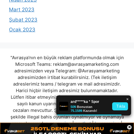
Mart 2023
Şubat 2023
Ocak 2023
"Avrasya'nın en büyük reklam platformunda olmak için
Microsoft Teams:
reklam@avrasyamarketing.com
adresimizden veya Telegram: @Avrasyamarketing
adresimizden irtibat kurabilirsiniz. (Tek iletişim
adreslerimiz teams / telegram ve mail adresimizdir.
Harici hiçbir iletişim adresimiz bulunmamaktadır.
Lütfen itibar etmeyiniz.) Türkiye yasalarına göre 7258
sayılı kanun uyarınca yasa dışı bahis oynamanın
cezaları mevcuttur. Şu an bulunduğunuz site hiç bir
şekilde illegal bahis oyunları oynatmıyor ve oynamaya
aracı olmuyordur.
psgcasino
|
portbet
|
luccacasino
|
×
betolds
|
betexper
|
golbet
|
xbahis
|
betvolegit
"