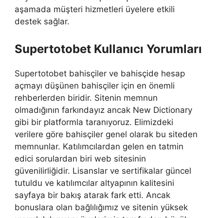
aşamada müşteri hizmetleri üyelere etkili
destek sağlar.
Supertotobet Kullanıcı Yorumları
Supertotobet bahisçiler ve bahisçide hesap
açmayı düşünen bahisçiler için en önemli
rehberlerden biridir. Sitenin memnun
olmadığının farkındayız ancak New Dictionary
gibi bir platformla taranıyoruz. Elimizdeki
verilere göre bahisçiler genel olarak bu siteden
memnunlar. Katılımcılardan gelen en tatmin
edici sorulardan biri web sitesinin
güvenilirliğidir. Lisanslar ve sertifikalar güncel
tutuldu ve katılımcılar altyapının kalitesini
sayfaya bir bakış atarak fark etti. Ancak
bonuslara olan bağlılığımız ve sitenin yüksek