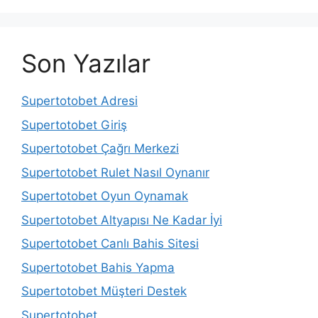
Son Yazılar
Supertotobet Adresi
Supertotobet Giriş
Supertotobet Çağrı Merkezi
Supertotobet Rulet Nasıl Oynanır
Supertotobet Oyun Oynamak
Supertotobet Altyapısı Ne Kadar İyi
Supertotobet Canlı Bahis Sitesi
Supertotobet Bahis Yapma
Supertotobet Müşteri Destek
Supertotobet