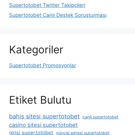
Supertotobet Twitter Takipçileri
Supertotobet Canlı Destek Soruşturması
Kategoriler
Supertotobet Promosyonlar
Etiket Bulutu
bahis sitesi supertotobet
canli supertotobet
casino sitesi supertotobet
girisi supertotobet
güncel adresi supertotobet