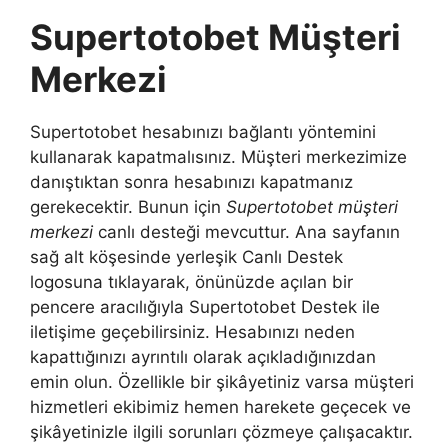
Supertotobet Müşteri
Merkezi
Supertotobet hesabınızı bağlantı yöntemini
kullanarak kapatmalısınız. Müşteri merkezimize
danıştıktan sonra hesabınızı kapatmanız
gerekecektir. Bunun için
Supertotobet müşteri
merkezi
canlı desteği mevcuttur. Ana sayfanın
sağ alt köşesinde yerleşik Canlı Destek
logosuna tıklayarak, önünüzde açılan bir
pencere aracılığıyla Supertotobet Destek ile
iletişime geçebilirsiniz. Hesabınızı neden
kapattığınızı ayrıntılı olarak açıkladığınızdan
emin olun. Özellikle bir şikâyetiniz varsa müşteri
hizmetleri ekibimiz hemen harekete geçecek ve
şikâyetinizle ilgili sorunları çözmeye çalışacaktır.