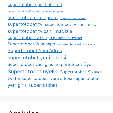
supertotobet spor bahisleri
supertotobet telefondan konumlara erişmek
supertotobet telegram
supertotobet ticaret
supertotobet tv
supertotobet tv canli maç
supertotobet tv canli maç izle
supertotobet tv izle
supertotobet twitter
Supertotobet Whatsapp
supertotobet yardım aranıyor
Supertotobet Yeni Adres
supertotobet yeni adresi
Supertotobet yeni giriş
Supertotobet Üye
Supertotobet üyelik
Supertotobet Şikayet
twitter supertotobet
yeni adresi supertotobet
yeni giris supertotobet