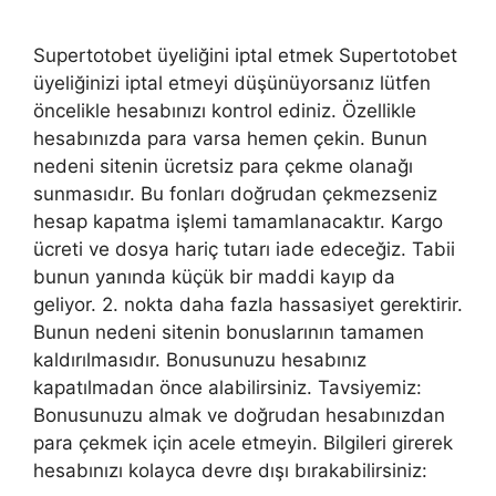
Supertotobet üyeliğini iptal etmek Supertotobet
üyeliğinizi iptal etmeyi düşünüyorsanız lütfen
öncelikle hesabınızı kontrol ediniz. Özellikle
hesabınızda para varsa hemen çekin. Bunun
nedeni sitenin ücretsiz para çekme olanağı
sunmasıdır. Bu fonları doğrudan çekmezseniz
hesap kapatma işlemi tamamlanacaktır. Kargo
ücreti ve dosya hariç tutarı iade edeceğiz. Tabii
bunun yanında küçük bir maddi kayıp da
geliyor. 2. nokta daha fazla hassasiyet gerektirir.
Bunun nedeni sitenin bonuslarının tamamen
kaldırılmasıdır. Bonusunuzu hesabınız
kapatılmadan önce alabilirsiniz. Tavsiyemiz:
Bonusunuzu almak ve doğrudan hesabınızdan
para çekmek için acele etmeyin. Bilgileri girerek
hesabınızı kolayca devre dışı bırakabilirsiniz: