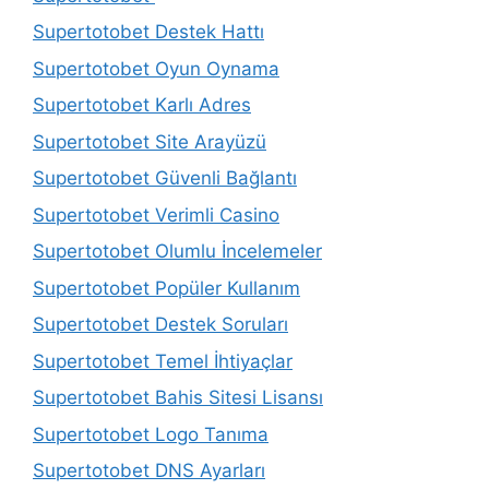
Supertotobet Destek Hattı
Supertotobet Oyun Oynama
Supertotobet Karlı Adres
Supertotobet Site Arayüzü
Supertotobet Güvenli Bağlantı
Supertotobet Verimli Casino
Supertotobet Olumlu İncelemeler
Supertotobet Popüler Kullanım
Supertotobet Destek Soruları
Supertotobet Temel İhtiyaçlar
Supertotobet Bahis Sitesi Lisansı
Supertotobet Logo Tanıma
Supertotobet DNS Ayarları