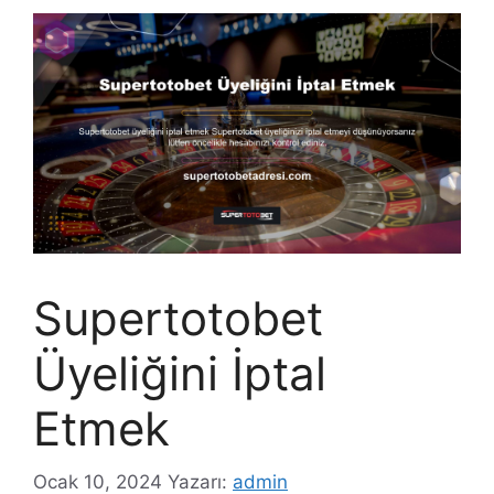
Supertotobet
Üyeliğini İptal
Etmek
Ocak 10, 2024
Yazarı:
admin