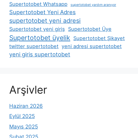
Supertotobet Whatsapp
supertotobet yardım aranıyor
Supertotobet Yeni Adres
supertotobet yeni adresi
Supertotobet yeni giriş
Supertotobet Üye
Supertotobet üyelik
Supertotobet Şikayet
twitter supertotobet
yeni adresi supertotobet
yeni giris supertotobet
Arşivler
Haziran 2026
Eylül 2025
Mayıs 2025
Şubat 2025