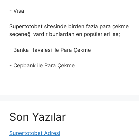
- Visa
Supertotobet sitesinde birden fazla para çekme
seçeneği vardır bunlardan en popülerleri ise;
- Banka Havalesi ile Para Çekme
- Cepbank ile Para Çekme
Son Yazılar
Supertotobet Adresi