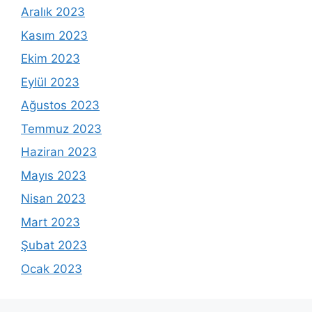
Aralık 2023
Kasım 2023
Ekim 2023
Eylül 2023
Ağustos 2023
Temmuz 2023
Haziran 2023
Mayıs 2023
Nisan 2023
Mart 2023
Şubat 2023
Ocak 2023