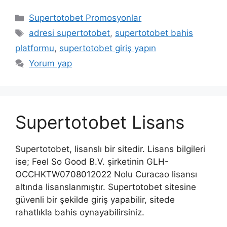
Kategoriler
Supertotobet Promosyonlar
Etiketler
adresi supertotobet
,
supertotobet bahis
platformu
,
supertotobet giriş yapın
Yorum yap
Supertotobet Lisans
Supertotobet, lisanslı bir sitedir. Lisans bilgileri
ise; Feel So Good B.V. şirketinin GLH-
OCCHKTW0708012022 Nolu Curacao lisansı
altında lisanslanmıştır. Supertotobet sitesine
güvenli bir şekilde giriş yapabilir, sitede
rahatlıkla bahis oynayabilirsiniz.