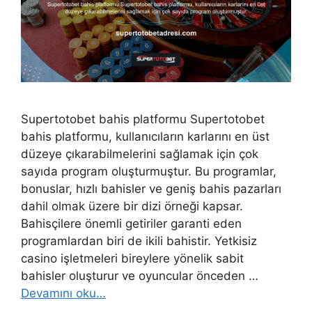
Supertotobet bahis platformu Supertotobet
bahis platformu, kullanıcıların karlarını en üst
düzeye çıkarabilmelerini sağlamak için çok
sayıda program oluşturmuştur. Bu programlar,
bonuslar, hızlı bahisler ve geniş bahis pazarları
dahil olmak üzere bir dizi örneği kapsar.
Bahisçilere önemli getiriler garanti eden
programlardan biri de ikili bahistir. Yetkisiz
casino işletmeleri bireylere yönelik sabit
bahisler oluşturur ve oyuncular önceden …
Devamını oku…