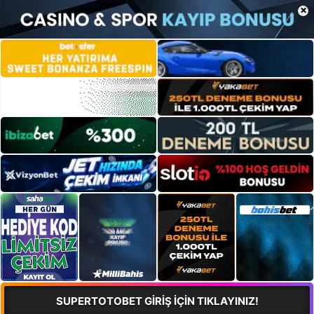
×
SUPERTOTOBET GİRİŞ İÇİN TIKLAYINIZ!