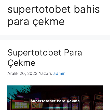
supertotobet bahis
para çekme
Supertotobet Para
Çekme
Aralık 20, 2023
Yazarı:
admin