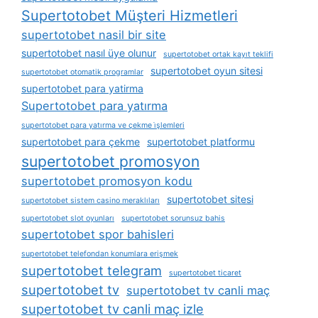
Supertotobet Müşteri Hizmetleri
supertotobet nasil bir site
supertotobet nasıl üye olunur
supertotobet ortak kayıt teklifi
supertotobet oyun sitesi
supertotobet otomatik programlar
supertotobet para yatirma
Supertotobet para yatırma
supertotobet para yatırma ve çekme i̇şlemleri
supertotobet para çekme
supertotobet platformu
supertotobet promosyon
supertotobet promosyon kodu
supertotobet sitesi
supertotobet sistem casino meraklıları
supertotobet slot oyunları
supertotobet sorunsuz bahis
supertotobet spor bahisleri
supertotobet telefondan konumlara erişmek
supertotobet telegram
supertotobet ticaret
supertotobet tv
supertotobet tv canli maç
supertotobet tv canli maç izle