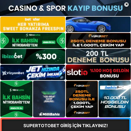
×
SUPERTOTOBET GİRİŞ İÇİN TIKLAYINIZ!