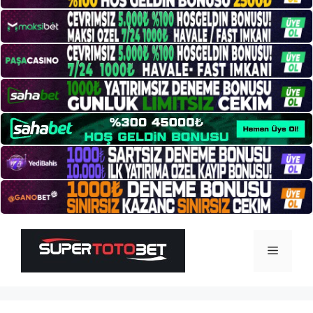
İçeriğe
atla
Menü