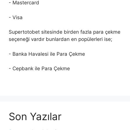
- Mastercard
- Visa
Supertotobet sitesinde birden fazla para çekme
seçeneği vardır bunlardan en popülerleri ise;
- Banka Havalesi ile Para Çekme
- Cepbank ile Para Çekme
Son Yazılar