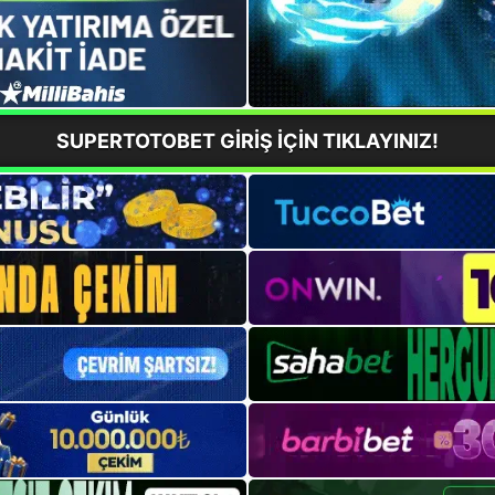
SUPERTOTOBET GİRİŞ İÇİN TIKLAYINIZ!