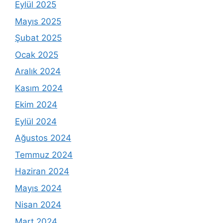
Eylül 2025
Mayıs 2025
Şubat 2025
Ocak 2025
Aralık 2024
Kasım 2024
Ekim 2024
Eylül 2024
Ağustos 2024
Temmuz 2024
Haziran 2024
Mayıs 2024
Nisan 2024
Mart 2024