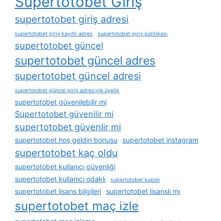
Supertotobet Giriş
supertotobet giriş adresi
supertotobet giriş kayıtlı adres
supertotobet giriş politikası
supertotobet güncel
supertotobet güncel adres
supertotobet güncel adresi
supertotobet güncel giriş adresiyle üyelik
supertotobet güvenilebilir mi
Supertotobet güvenilir mi
supertotobet güvenlir mi
supertotobet hoş geldin bonusu
supertotobet instagram
supertotobet kaç oldu
supertotobet kullanıcı güvenliği
supertotobet kullanıcı odaklı
supertotobet kupon
supertotobet lisans bilgileri
supertotobet lisanslı mı
supertotobet maç izle