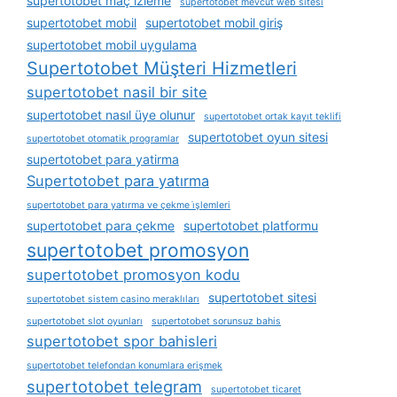
supertotobet maç izleme
supertotobet mevcut web sitesi
supertotobet mobil
supertotobet mobil giriş
supertotobet mobil uygulama
Supertotobet Müşteri Hizmetleri
supertotobet nasil bir site
supertotobet nasıl üye olunur
supertotobet ortak kayıt teklifi
supertotobet oyun sitesi
supertotobet otomatik programlar
supertotobet para yatirma
Supertotobet para yatırma
supertotobet para yatırma ve çekme i̇şlemleri
supertotobet para çekme
supertotobet platformu
supertotobet promosyon
supertotobet promosyon kodu
supertotobet sitesi
supertotobet sistem casino meraklıları
supertotobet slot oyunları
supertotobet sorunsuz bahis
supertotobet spor bahisleri
supertotobet telefondan konumlara erişmek
supertotobet telegram
supertotobet ticaret