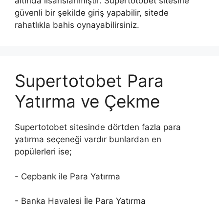
altında lisanslanmıştır. Supertotobet sitesine
güvenli bir şekilde giriş yapabilir, sitede
rahatlıkla bahis oynayabilirsiniz.
Supertotobet Para
Yatırma ve Çekme
Supertotobet sitesinde dörtden fazla para
yatırma seçeneği vardır bunlardan en
popülerleri ise;
- Cepbank ile Para Yatırma
- Banka Havalesi İle Para Yatırma