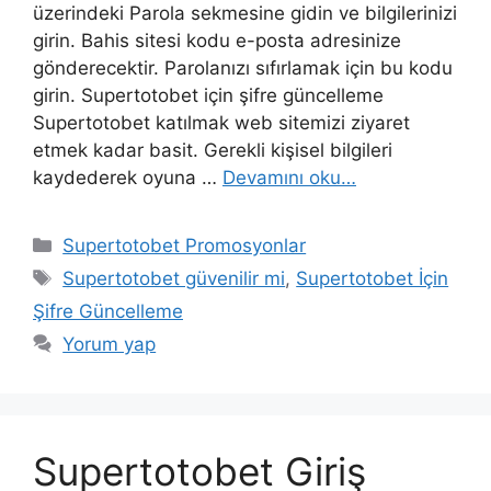
üzerindeki Parola sekmesine gidin ve bilgilerinizi
girin. Bahis sitesi kodu e-posta adresinize
gönderecektir. Parolanızı sıfırlamak için bu kodu
girin. Supertotobet için şifre güncelleme
Supertotobet katılmak web sitemizi ziyaret
etmek kadar basit. Gerekli kişisel bilgileri
kaydederek oyuna …
Devamını oku…
Kategoriler
Supertotobet Promosyonlar
Etiketler
Supertotobet güvenilir mi
,
Supertotobet İçin
Şifre Güncelleme
Yorum yap
Supertotobet Giriş