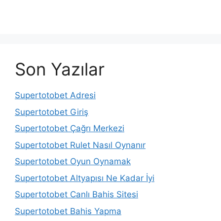
Son Yazılar
Supertotobet Adresi
Supertotobet Giriş
Supertotobet Çağrı Merkezi
Supertotobet Rulet Nasıl Oynanır
Supertotobet Oyun Oynamak
Supertotobet Altyapısı Ne Kadar İyi
Supertotobet Canlı Bahis Sitesi
Supertotobet Bahis Yapma