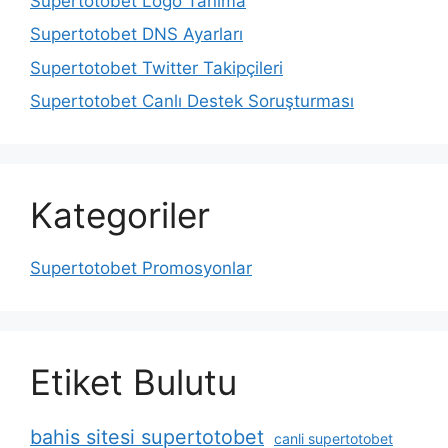
Supertotobet Logo Tanıma
Supertotobet DNS Ayarları
Supertotobet Twitter Takipçileri
Supertotobet Canlı Destek Soruşturması
Kategoriler
Supertotobet Promosyonlar
Etiket Bulutu
bahis sitesi supertotobet
canli supertotobet