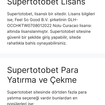
Supertotobet Lisans
Supertotobet, lisanslı bir sitedir. Lisans bilgileri
ise; Feel So Good B.V. şirketinin GLH-
OCCHKTW0708012022 Nolu Curacao lisansı
altında lisanslanmıştır. Supertotobet sitesine
güvenli bir şekilde giriş yapabilir, sitede
rahatlıkla bahis oynayabilirsiniz.
Supertotobet Para
Yatırma ve Çekme
Supertotobet sitesinde dörtden fazla para
yatırma seçeneği vardır bunlardan en
popülerleri ise;