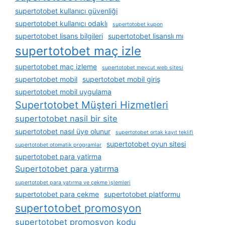
supertotobet kullanıcı güvenliği
supertotobet kullanıcı odaklı
supertotobet kupon
supertotobet lisans bilgileri
supertotobet lisanslı mı
supertotobet maç izle
supertotobet maç izleme
supertotobet mevcut web sitesi
supertotobet mobil
supertotobet mobil giriş
supertotobet mobil uygulama
Supertotobet Müşteri Hizmetleri
supertotobet nasil bir site
supertotobet nasıl üye olunur
supertotobet ortak kayıt teklifi
supertotobet oyun sitesi
supertotobet otomatik programlar
supertotobet para yatirma
Supertotobet para yatırma
supertotobet para yatırma ve çekme i̇şlemleri
supertotobet para çekme
supertotobet platformu
supertotobet promosyon
supertotobet promosyon kodu