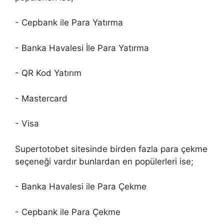
- Cepbank ile Para Yatırma
- Banka Havalesi İle Para Yatırma
- QR Kod Yatırım
- Mastercard
- Visa
Supertotobet sitesinde birden fazla para çekme
seçeneği vardır bunlardan en popülerleri ise;
- Banka Havalesi ile Para Çekme
- Cepbank ile Para Çekme