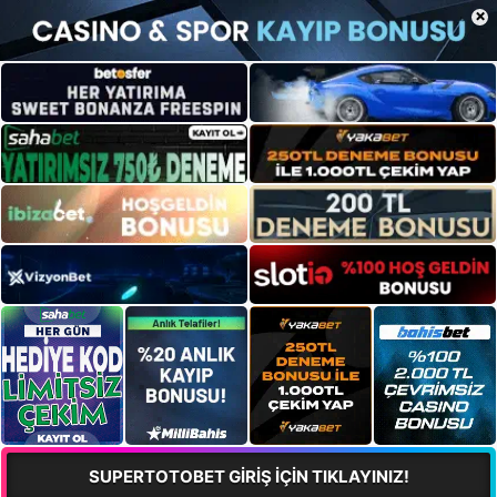
×
SUPERTOTOBET GİRİŞ İÇİN TIKLAYINIZ!