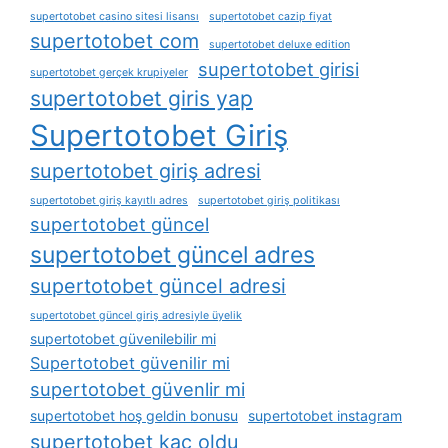
supertotobet casino sitesi lisansı
supertotobet cazip fiyat
supertotobet com
supertotobet deluxe edition
supertotobet girisi
supertotobet gerçek krupiyeler
supertotobet giris yap
Supertotobet Giriş
supertotobet giriş adresi
supertotobet giriş kayıtlı adres
supertotobet giriş politikası
supertotobet güncel
supertotobet güncel adres
supertotobet güncel adresi
supertotobet güncel giriş adresiyle üyelik
supertotobet güvenilebilir mi
Supertotobet güvenilir mi
supertotobet güvenlir mi
supertotobet hoş geldin bonusu
supertotobet instagram
supertotobet kaç oldu