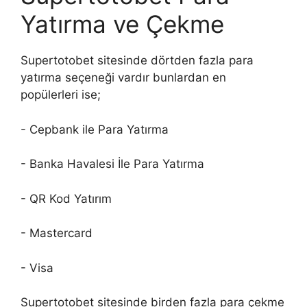
Yatırma ve Çekme
Supertotobet sitesinde dörtden fazla para
yatırma seçeneği vardır bunlardan en
popülerleri ise;
- Cepbank ile Para Yatırma
- Banka Havalesi İle Para Yatırma
- QR Kod Yatırım
- Mastercard
- Visa
Supertotobet sitesinde birden fazla para çekme