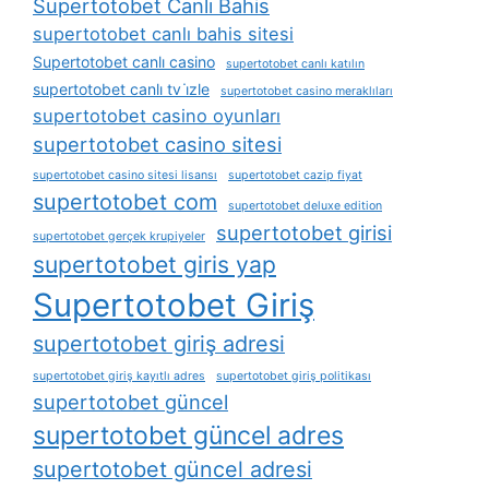
Supertotobet Canlı Bahis
supertotobet canlı bahis sitesi
Supertotobet canlı casino
supertotobet canlı katılın
supertotobet canlı tv i̇zle
supertotobet casino meraklıları
supertotobet casino oyunları
supertotobet casino sitesi
supertotobet casino sitesi lisansı
supertotobet cazip fiyat
supertotobet com
supertotobet deluxe edition
supertotobet girisi
supertotobet gerçek krupiyeler
supertotobet giris yap
Supertotobet Giriş
supertotobet giriş adresi
supertotobet giriş kayıtlı adres
supertotobet giriş politikası
supertotobet güncel
supertotobet güncel adres
supertotobet güncel adresi