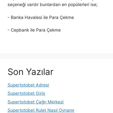
seçeneği vardır bunlardan en popülerleri ise;
- Banka Havalesi ile Para Çekme
- Cepbank ile Para Çekme
Son Yazılar
Supertotobet Adresi
Supertotobet Giriş
Supertotobet Çağrı Merkezi
Supertotobet Rulet Nasıl Oynanır