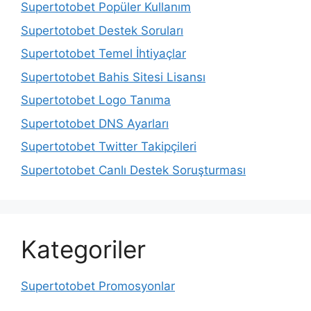
Supertotobet Popüler Kullanım
Supertotobet Destek Soruları
Supertotobet Temel İhtiyaçlar
Supertotobet Bahis Sitesi Lisansı
Supertotobet Logo Tanıma
Supertotobet DNS Ayarları
Supertotobet Twitter Takipçileri
Supertotobet Canlı Destek Soruşturması
Kategoriler
Supertotobet Promosyonlar