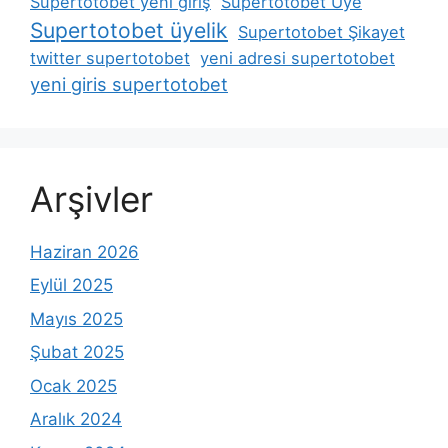
Supertotobet yeni giriş
Supertotobet Üye
Supertotobet üyelik
Supertotobet Şikayet
twitter supertotobet
yeni adresi supertotobet
yeni giris supertotobet
Arşivler
Haziran 2026
Eylül 2025
Mayıs 2025
Şubat 2025
Ocak 2025
Aralık 2024