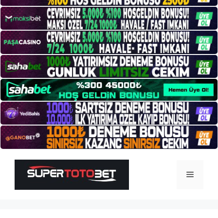
İçeriğe
atla
Menü