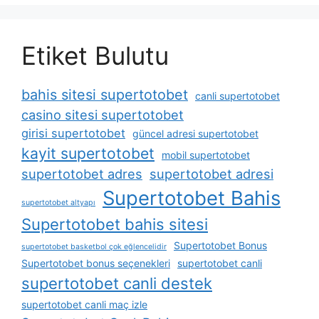
Etiket Bulutu
bahis sitesi supertotobet
canli supertotobet
casino sitesi supertotobet
girisi supertotobet
güncel adresi supertotobet
kayit supertotobet
mobil supertotobet
supertotobet adres
supertotobet adresi
Supertotobet Bahis
supertotobet altyapı
Supertotobet bahis sitesi
Supertotobet Bonus
supertotobet basketbol çok eğlencelidir
Supertotobet bonus seçenekleri
supertotobet canli
supertotobet canli destek
supertotobet canli maç izle