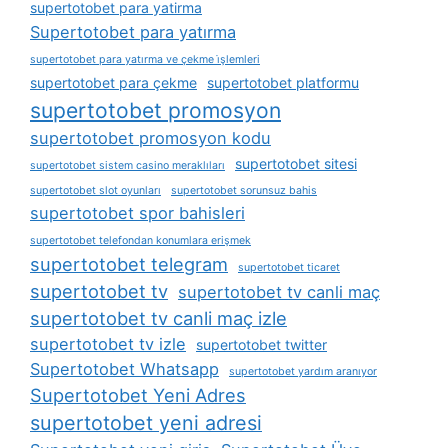
supertotobet para yatirma
Supertotobet para yatırma
supertotobet para yatırma ve çekme i̇şlemleri
supertotobet para çekme
supertotobet platformu
supertotobet promosyon
supertotobet promosyon kodu
supertotobet sitesi
supertotobet sistem casino meraklıları
supertotobet slot oyunları
supertotobet sorunsuz bahis
supertotobet spor bahisleri
supertotobet telefondan konumlara erişmek
supertotobet telegram
supertotobet ticaret
supertotobet tv
supertotobet tv canli maç
supertotobet tv canli maç izle
supertotobet tv izle
supertotobet twitter
Supertotobet Whatsapp
supertotobet yardım aranıyor
Supertotobet Yeni Adres
supertotobet yeni adresi