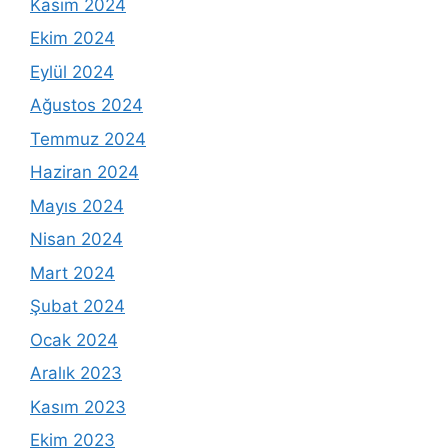
Kasım 2024
Ekim 2024
Eylül 2024
Ağustos 2024
Temmuz 2024
Haziran 2024
Mayıs 2024
Nisan 2024
Mart 2024
Şubat 2024
Ocak 2024
Aralık 2023
Kasım 2023
Ekim 2023