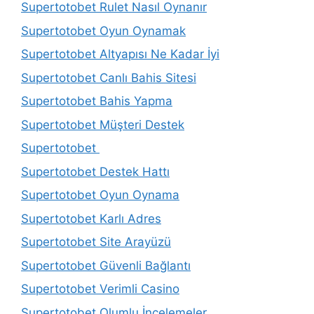
Supertotobet Rulet Nasıl Oynanır
Supertotobet Oyun Oynamak
Supertotobet Altyapısı Ne Kadar İyi
Supertotobet Canlı Bahis Sitesi
Supertotobet Bahis Yapma
Supertotobet Müşteri Destek
Supertotobet
Supertotobet Destek Hattı
Supertotobet Oyun Oynama
Supertotobet Karlı Adres
Supertotobet Site Arayüzü
Supertotobet Güvenli Bağlantı
Supertotobet Verimli Casino
Supertotobet Olumlu İncelemeler