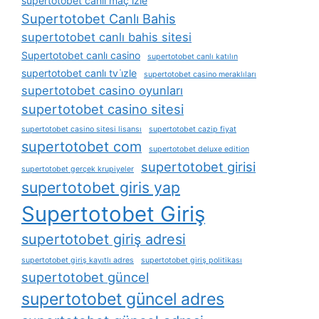
supertotobet canli maç izle
Supertotobet Canlı Bahis
supertotobet canlı bahis sitesi
Supertotobet canlı casino
supertotobet canlı katılın
supertotobet canlı tv i̇zle
supertotobet casino meraklıları
supertotobet casino oyunları
supertotobet casino sitesi
supertotobet casino sitesi lisansı
supertotobet cazip fiyat
supertotobet com
supertotobet deluxe edition
supertotobet girisi
supertotobet gerçek krupiyeler
supertotobet giris yap
Supertotobet Giriş
supertotobet giriş adresi
supertotobet giriş kayıtlı adres
supertotobet giriş politikası
supertotobet güncel
supertotobet güncel adres