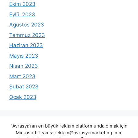
Ekim 2023
Eylül 2023
Ağustos 2023
Temmuz 2023
Haziran 2023
Mayıs 2023
Nisan 2023
Mart 2023
Şubat 2023
Ocak 2023
"Avrasya'nın en büyük reklam platformunda olmak için
Microsoft Teams:
reklam@avrasyamarketing.com