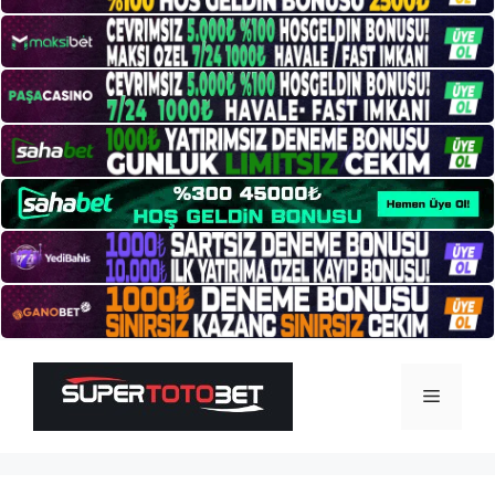
İçeriğe
atla
Menü