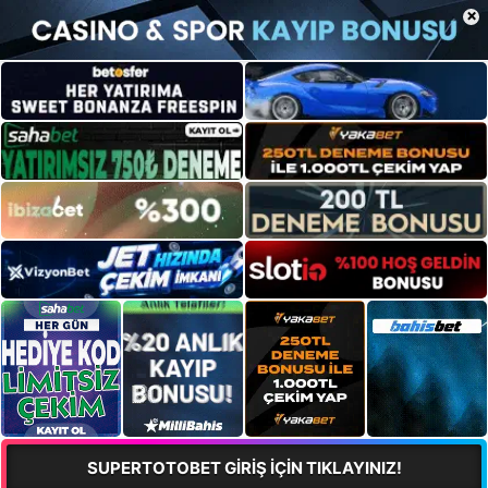
×
SUPERTOTOBET GİRİŞ İÇİN TIKLAYINIZ!