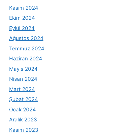
Kasım 2024
Ekim 2024
Eylül 2024
Ağustos 2024
Temmuz 2024
Haziran 2024
Mayıs 2024
Nisan 2024
Mart 2024
Şubat 2024
Ocak 2024
Aralık 2023
Kasım 2023