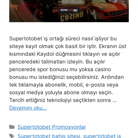
Supertotobet i̇ş ortağı süreci nasıl i̇şliyor bu
siteye kayıt olmak çok basit bir iştir. Ekranın üst
kısmındaki Kaydol düğmesini tıklayın ve açılır
penceredeki talimatları izleyin. Bu açılır
pencerede spor bonusu mu yoksa casino
bonusu mu istediğinizi seçebilirsiniz. Ardından
tek tıklamayla abonelik, mobil, e-posta veya
sosyal medya yoluyla abone olmayı seçin.
Tercih ettiğiniz teknolojiyi seçtikten sonra …
Devamını oku…
Kategoriler
Supertotobet Promosyonlar
Etiketler
Supertotobet bahis sitesi
,
supertotobet i̇ş