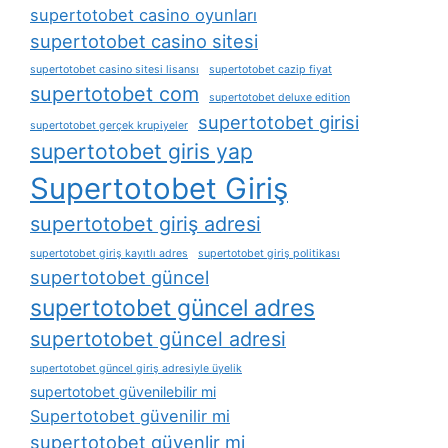
supertotobet casino oyunları
supertotobet casino sitesi
supertotobet casino sitesi lisansı
supertotobet cazip fiyat
supertotobet com
supertotobet deluxe edition
supertotobet girisi
supertotobet gerçek krupiyeler
supertotobet giris yap
Supertotobet Giriş
supertotobet giriş adresi
supertotobet giriş kayıtlı adres
supertotobet giriş politikası
supertotobet güncel
supertotobet güncel adres
supertotobet güncel adresi
supertotobet güncel giriş adresiyle üyelik
supertotobet güvenilebilir mi
Supertotobet güvenilir mi
supertotobet güvenlir mi