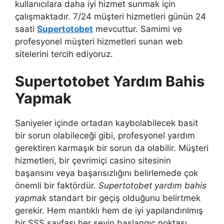
kullanıcılara daha iyi hizmet sunmak için
çalışmaktadır. 7/24 müşteri hizmetleri günün 24
saati
Supertotobet
mevcuttur. Samimi ve
profesyonel müşteri hizmetleri sunan web
sitelerini tercih ediyoruz.
Supertotobet Yardım Bahis
Yapmak
Saniyeler içinde ortadan kaybolabilecek basit
bir sorun olabileceği gibi, profesyonel yardım
gerektiren karmaşık bir sorun da olabilir. Müşteri
hizmetleri, bir çevrimiçi casino sitesinin
başarısını veya başarısızlığını belirlemede çok
önemli bir faktördür.
Supertotobet yardım bahis
yapmak
standart bir geçiş olduğunu belirtmek
gerekir. Hem mantıklı hem de iyi yapılandırılmış
bir SSS sayfası her şeyin başlangıç ​​noktası