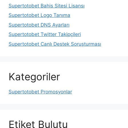
Supertotobet Bahis Sitesi Lisansı
Supertotobet Logo Tanıma
Supertotobet DNS Ayarları
Supertotobet Twitter Takipçileri
Supertotobet Canlı Destek Soruşturması
Kategoriler
Supertotobet Promosyonlar
Etiket Bulutu