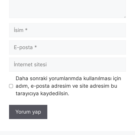
İsim
E-
posta
İnternet
sitesi
Daha sonraki yorumlarımda kullanılması için
adım, e-posta adresim ve site adresim bu
tarayıcıya kaydedilsin.