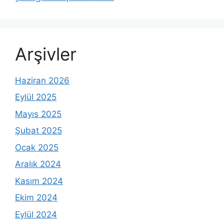
Arşivler
Haziran 2026
Eylül 2025
Mayıs 2025
Şubat 2025
Ocak 2025
Aralık 2024
Kasım 2024
Ekim 2024
Eylül 2024