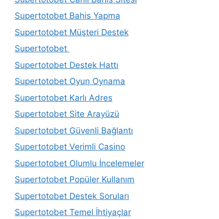
Supertotobet Bahis Yapma
Supertotobet Müşteri Destek
Supertotobet
Supertotobet Destek Hattı
Supertotobet Oyun Oynama
Supertotobet Karlı Adres
Supertotobet Site Arayüzü
Supertotobet Güvenli Bağlantı
Supertotobet Verimli Casino
Supertotobet Olumlu İncelemeler
Supertotobet Popüler Kullanım
Supertotobet Destek Soruları
Supertotobet Temel İhtiyaçlar