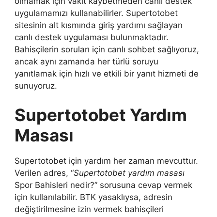
olmamak için vakit kaybetmeden canlı destek
uygulamamızı kullanabilirler. Supertotobet
sitesinin alt kısmında giriş yardımı sağlayan
canlı destek uygulaması bulunmaktadır.
Bahisçilerin soruları için canlı sohbet sağlıyoruz,
ancak aynı zamanda her türlü soruyu
yanıtlamak için hızlı ve etkili bir yanıt hizmeti de
sunuyoruz.
Supertotobet Yardım
Masası
Supertotobet için yardım her zaman mevcuttur.
Verilen adres, “
Supertotobet yardım masası
Spor Bahisleri nedir?” sorusuna cevap vermek
için kullanılabilir. BTK yasaklıysa, adresin
değiştirilmesine izin vermek bahisçileri