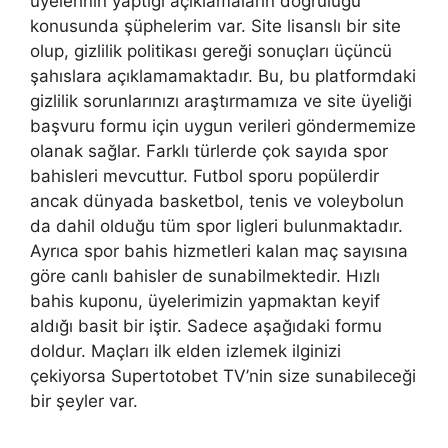
üyelerinin yaptığı açıklamaların doğruluğu
konusunda şüphelerim var. Site lisanslı bir site
olup, gizlilik politikası gereği sonuçları üçüncü
şahıslara açıklamamaktadır. Bu, bu platformdaki
gizlilik sorunlarınızı araştırmamıza ve site üyeliği
başvuru formu için uygun verileri göndermemize
olanak sağlar. Farklı türlerde çok sayıda spor
bahisleri mevcuttur. Futbol sporu popülerdir
ancak dünyada basketbol, ​​tenis ve voleybolun
da dahil olduğu tüm spor ligleri bulunmaktadır.
Ayrıca spor bahis hizmetleri kalan maç sayısına
göre canlı bahisler de sunabilmektedir. Hızlı
bahis kuponu, üyelerimizin yapmaktan keyif
aldığı basit bir iştir. Sadece aşağıdaki formu
doldur. Maçları ilk elden izlemek ilginizi
çekiyorsa Supertotobet TV’nin size sunabileceği
bir şeyler var.