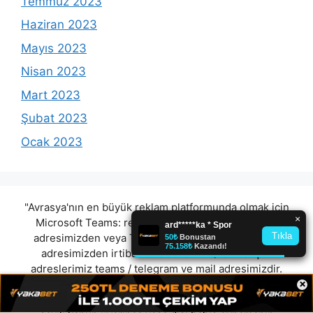
Temmuz 2023
Haziran 2023
Mayıs 2023
Nisan 2023
Mart 2023
Şubat 2023
Ocak 2023
"Avrasya'nın en büyük reklam platformunda olmak için
Microsoft Teams:
reklam@avrasyamarketing.com
adresimizden veya Telegram: @Avrasyamarketing
adresimizden irtibat kurabilirsiniz. (Tek iletişim
adreslerimiz teams / telegram ve mail adresimizdir.
×
Harici hiçbir iletişim adresimiz bulunmamaktadır.
Lütfen itibar etmeyiniz.) Türkiye yasalarına göre 7258