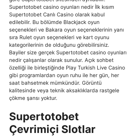
Supertotobet casino oyunları nedir İlk kısım
Supertotobet Canlı Casino olarak kabul
edilebilir. Bu bölümde Blackjack oyun
seçenekleri ve Bakara oyun seçeneklerinin yanı
sıra Rulet oyun seçenekleri ve kart oyunu
kategorilerinin de olduğunu görebilirsiniz.
Bayiler size gerçek Supertotobet casino oyunları
nedir çalışanlar olarak sunulur. Açık sohbet
özelliği ile birleştiğinde Play Turkish Live Casino
gibi programlardan oyun ruhu ile her gün, her
saat bahsetmek mümkündür. Görüntü
kalitesinde veya teknik aksaklıklarda rastgele
çökme şansı yoktur.
Supertotobet
Çevrimiçi Slotlar