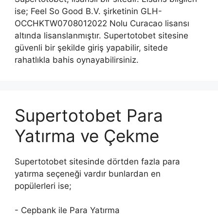
ise; Feel So Good B.V. şirketinin GLH-
OCCHKTW0708012022 Nolu Curacao lisansı
altında lisanslanmıştır. Supertotobet sitesine
güvenli bir şekilde giriş yapabilir, sitede
rahatlıkla bahis oynayabilirsiniz.
Supertotobet Para
Yatırma ve Çekme
Supertotobet sitesinde dörtden fazla para
yatırma seçeneği vardır bunlardan en
popülerleri ise;
- Cepbank ile Para Yatırma