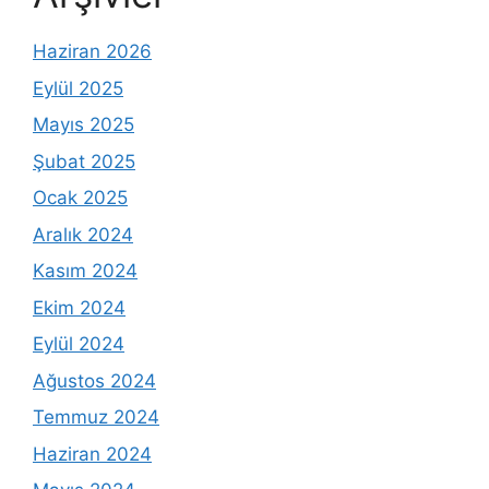
Haziran 2026
Eylül 2025
Mayıs 2025
Şubat 2025
Ocak 2025
Aralık 2024
Kasım 2024
Ekim 2024
Eylül 2024
Ağustos 2024
Temmuz 2024
Haziran 2024