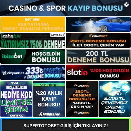
×
SUPERTOTOBET GİRİŞ İÇİN TIKLAYINIZ!