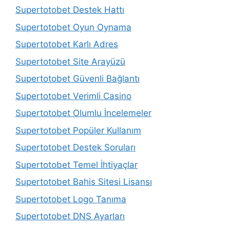
Supertotobet Destek Hattı
Supertotobet Oyun Oynama
Supertotobet Karlı Adres
Supertotobet Site Arayüzü
Supertotobet Güvenli Bağlantı
Supertotobet Verimli Casino
Supertotobet Olumlu İncelemeler
Supertotobet Popüler Kullanım
Supertotobet Destek Soruları
Supertotobet Temel İhtiyaçlar
Supertotobet Bahis Sitesi Lisansı
Supertotobet Logo Tanıma
Supertotobet DNS Ayarları