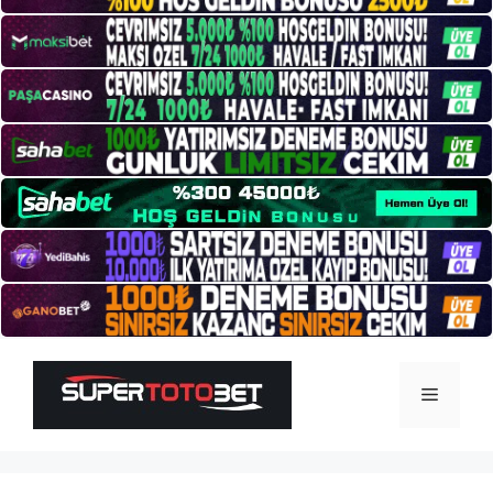
İçeriğe
atla
Menü