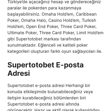
Türkiye’de açacağınız hesap ve göndereceğiniz
paralar ile pokerden para kazanmaya
başlayabilirsiniz. Omaha Hold’em, Caribbean
Poker, Omaha Halo, Casino Hold’em, Turkish
Hold’em, Open End Poker, Three Card Poker,
Ultimate Poker, Three Card Poker, Limit Hold’em
gibi Supertotobet markası tarafından
sunulmaktadır. Eğlenceli ve kaliteli poker
kategorileri oluşturan farklı oyun sağlayıcıları ile.
Supertotobet E-posta
Adresi
Supertotobet e-posta adresi Herhangi bir
konuda etkileşimde bulunabileceğiniz veya
iletişim kurabileceğiniz bölümlerden biri
Supertotobet e-posta adresi altında
görünecektir. Hazır ve aktif olarak kullanıldığını