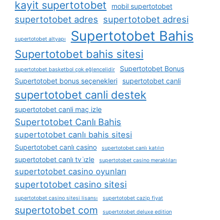
kayit supertotobet
mobil supertotobet
supertotobet adres
supertotobet adresi
Supertotobet Bahis
supertotobet altyapı
Supertotobet bahis sitesi
Supertotobet Bonus
supertotobet basketbol çok eğlencelidir
Supertotobet bonus seçenekleri
supertotobet canli
supertotobet canli destek
supertotobet canli maç izle
Supertotobet Canlı Bahis
supertotobet canlı bahis sitesi
Supertotobet canlı casino
supertotobet canlı katılın
supertotobet canlı tv i̇zle
supertotobet casino meraklıları
supertotobet casino oyunları
supertotobet casino sitesi
supertotobet casino sitesi lisansı
supertotobet cazip fiyat
supertotobet com
supertotobet deluxe edition