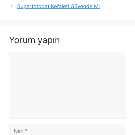
Supertotobet Kefaleti Güvende Mi
Yorum yapın
Yorum
İsim