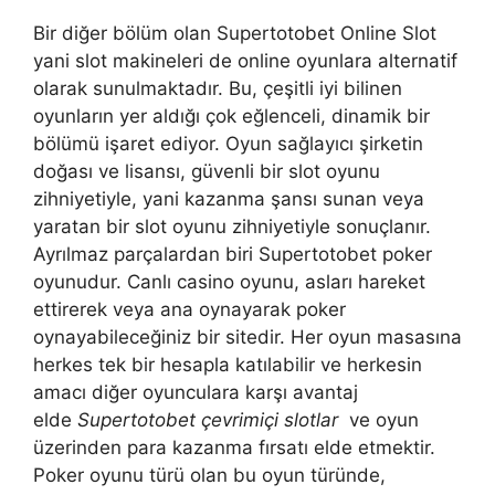
Bir diğer bölüm olan Supertotobet Online Slot
yani slot makineleri de online oyunlara alternatif
olarak sunulmaktadır. Bu, çeşitli iyi bilinen
oyunların yer aldığı çok eğlenceli, dinamik bir
bölümü işaret ediyor. Oyun sağlayıcı şirketin
doğası ve lisansı, güvenli bir slot oyunu
zihniyetiyle, yani kazanma şansı sunan veya
yaratan bir slot oyunu zihniyetiyle sonuçlanır.
Ayrılmaz parçalardan biri Supertotobet poker
oyunudur. Canlı casino oyunu, asları hareket
ettirerek veya ana oynayarak poker
oynayabileceğiniz bir sitedir. Her oyun masasına
herkes tek bir hesapla katılabilir ve herkesin
amacı diğer oyunculara karşı avantaj
elde
Supertotobet çevrimiçi slotlar
ve oyun
üzerinden para kazanma fırsatı elde etmektir.
Poker oyunu türü olan bu oyun türünde,