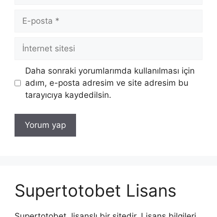
E-
posta
İnternet
sitesi
Daha sonraki yorumlarımda kullanılması için
adım, e-posta adresim ve site adresim bu
tarayıcıya kaydedilsin.
Supertotobet Lisans
Supertotobet, lisanslı bir sitedir. Lisans bilgileri