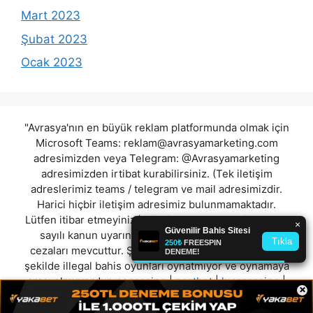
Mart 2023
Şubat 2023
Ocak 2023
"Avrasya'nın en büyük reklam platformunda olmak için
Microsoft Teams:
reklam@avrasyamarketing.com
adresimizden veya Telegram: @Avrasyamarketing
adresimizden irtibat kurabilirsiniz. (Tek iletişim
adreslerimiz teams / telegram ve mail adresimizdir.
Harici hiçbir iletişim adresimiz bulunmamaktadır.
Lütfen itibar etmeyiniz.) Türkiye yasalarına göre 7258
sayılı kanun uyarınca yasa dışı bahis oynamanın
cezaları mevcuttur. Şu an bulunduğunuz site hiç bir
şekilde illegal bahis oyunları oynatmıyor ve oynamaya
aracı olmuyordur.
psgcasino
|
portbet
|
luccacasino
|
×
betolds
|
betexper
|
golbet
|
xbahis
|
betvolegit
"