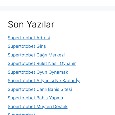
Son Yazılar
Supertotobet Adresi
Supertotobet Giriş
Supertotobet Çağrı Merkezi
Supertotobet Rulet Nasıl Oynanır
Supertotobet Oyun Oynamak
Supertotobet Altyapısı Ne Kadar İyi
Supertotobet Canlı Bahis Sitesi
Supertotobet Bahis Yapma
Supertotobet Müşteri Destek