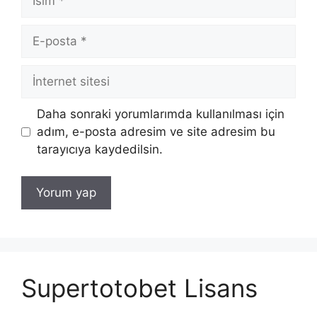
E-
posta
İnternet
sitesi
Daha sonraki yorumlarımda kullanılması için
adım, e-posta adresim ve site adresim bu
tarayıcıya kaydedilsin.
Supertotobet Lisans