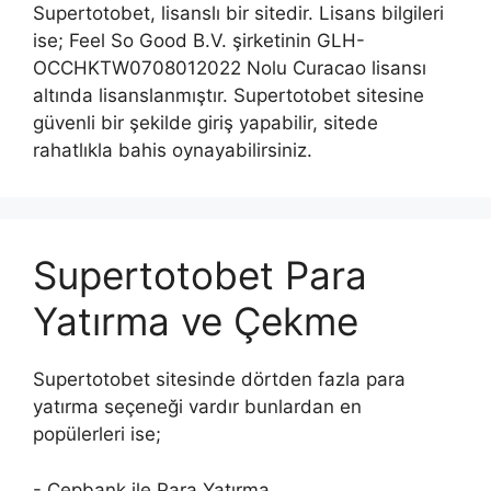
Supertotobet, lisanslı bir sitedir. Lisans bilgileri
ise; Feel So Good B.V. şirketinin GLH-
OCCHKTW0708012022 Nolu Curacao lisansı
altında lisanslanmıştır. Supertotobet sitesine
güvenli bir şekilde giriş yapabilir, sitede
rahatlıkla bahis oynayabilirsiniz.
Supertotobet Para
Yatırma ve Çekme
Supertotobet sitesinde dörtden fazla para
yatırma seçeneği vardır bunlardan en
popülerleri ise;
- Cepbank ile Para Yatırma