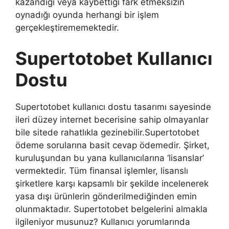
kazandığı veya kaybettiği fark etmeksizin
oynadığı oyunda herhangi bir işlem
gerçekleştirememektedir.
Supertotobet Kullanıcı
Dostu
Supertotobet kullanıcı dostu tasarımı sayesinde
ileri düzey internet becerisine sahip olmayanlar
bile sitede rahatlıkla gezinebilir.Supertotobet
ödeme sorularına basit cevap ödemedir. Şirket,
kuruluşundan bu yana kullanıcılarına ‘lisanslar’
vermektedir. Tüm finansal işlemler, lisanslı
şirketlere karşı kapsamlı bir şekilde incelenerek
yasa dışı ürünlerin gönderilmediğinden emin
olunmaktadır. Supertotobet belgelerini almakla
ilgileniyor musunuz? Kullanıcı yorumlarında