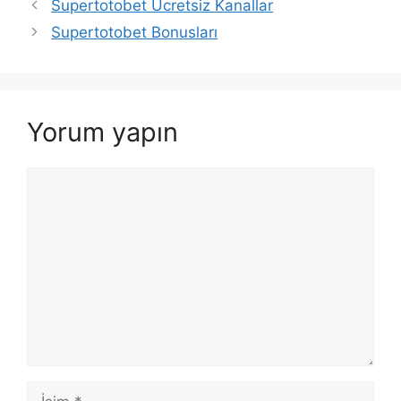
Supertotobet Ücretsiz Kanallar
Supertotobet Bonusları
Yorum yapın
Yorum
İsim