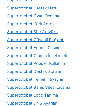
Supertotobet
Supertotobet Destek Hattı
Supertotobet Oyun Oynama
Supertotobet Karlı Adres
Supertotobet Site Arayüzü
Supertotobet Güvenli Bağlantı
Supertotobet Verimli Casino
Supertotobet Olumlu İncelemeler
Supertotobet Popüler Kullanım
Supertotobet Destek Soruları
Supertotobet Temel İhtiyaçlar
Supertotobet Bahis Sitesi Lisansı
Supertotobet Logo Tanıma
Supertotobet DNS Ayarları