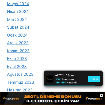
Mayıs 2024
Nisan 2024
Mart 2024
Şubat 2024
Ocak 2024
Aralık 2023
Kasım 2023
Ekim 2023
Eylül 2023
Ağustos 2023
Temmuz 2023
Haziran 2023
×
Mayıs 2023