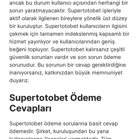
ancak bu durum kullanıcı açısından herhangi bir
sorun yaratmayacaktır. Supertotobet işleriyle
aktif olarak ilgilenen bireylere yönelik üst düzey
bir kuruluştur. Supertotobet kullanıcıların ilgisini
çekmek için tamamen indekslenmiş kapsamlı bir
hizmet yayınlıyor ve kullanıcılarından geniş
beğeni topluyor. Supertotobet kalırsanız çeşitli
güvenlik sorunları vardır ve son sorun ödeme
sorunudur. Bu sorunun bir cevap gerektirdiğine
inanıyorsanız, katkınızdan büyük memnuniyet
duyarız.
Supertotobet Ödeme
Cevapları
Supertotobet ödeme sorularına basit cevap
ödemedir. Şirket, kuruluşundan bu yana
kullanıcılarına ‘lisanslar’ vermektedir. Tüm