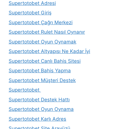
Supertotobet Adresi
Supertotobet Giriş
Supertotobet Çağrı Merkezi
Supertotobet Rulet Nasıl Oynanır
Supertotobet Oyun Oynamak
Supertotobet Altyapısı Ne Kadar İyi
Supertotobet Canlı Bahis Sitesi
Supertotobet Bahis Yapma
Supertotobet Müşteri Destek
Supertotobet
Supertotobet Destek Hattı
Supertotobet Oyun Oynama
Supertotobet Karlı Adres
Supertotobet Site Arayüzü