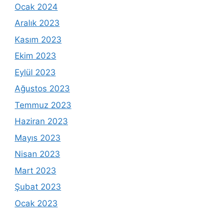
Ocak 2024
Aralık 2023
Kasım 2023
Ekim 2023
Eylül 2023
Ağustos 2023
Temmuz 2023
Haziran 2023
Mayıs 2023
Nisan 2023
Mart 2023
Şubat 2023
Ocak 2023