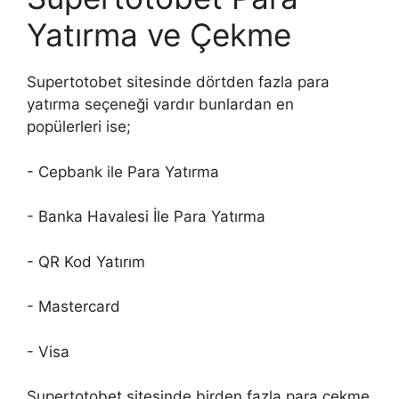
Yatırma ve Çekme
Supertotobet sitesinde dörtden fazla para
yatırma seçeneği vardır bunlardan en
popülerleri ise;
- Cepbank ile Para Yatırma
- Banka Havalesi İle Para Yatırma
- QR Kod Yatırım
- Mastercard
- Visa
Supertotobet sitesinde birden fazla para çekme