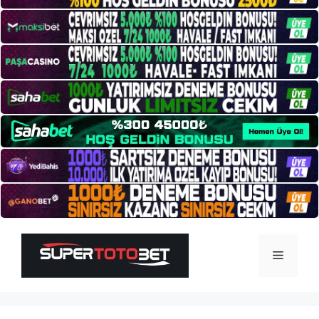
İçeriğe
atla
Menü