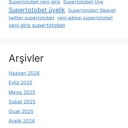
Supertotobet yeni giriş
Supertotobet Üye
Supertotobet üyelik
Supertotobet Şikayet
twitter supertotobet
yeni adresi supertotobet
yeni giris supertotobet
Arşivler
Haziran 2026
Eylül 2025
Mayıs 2025
Şubat 2025
Ocak 2025
Aralık 2024