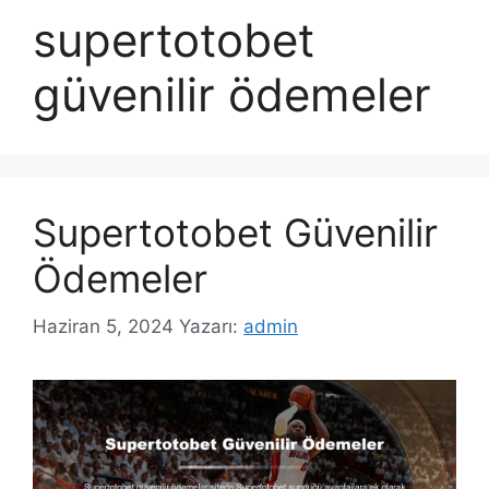
supertotobet
güvenilir ödemeler
Supertotobet Güvenilir
Ödemeler
Haziran 5, 2024
Yazarı:
admin