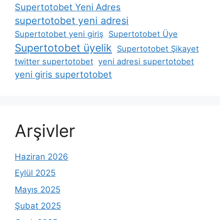
Supertotobet Yeni Adres
supertotobet yeni adresi
Supertotobet yeni giriş
Supertotobet Üye
Supertotobet üyelik
Supertotobet Şikayet
twitter supertotobet
yeni adresi supertotobet
yeni giris supertotobet
Arşivler
Haziran 2026
Eylül 2025
Mayıs 2025
Şubat 2025