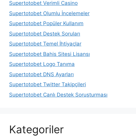
Supertotobet Verimli Casino
Supertotobet Olumlu İncelemeler
Supertotobet Popüler Kullanım
Supertotobet Destek Soruları
Supertotobet Temel İhtiyaçlar
Supertotobet Bahis Sitesi Lisansı
Supertotobet Logo Tanıma
Supertotobet DNS Ayarları
Supertotobet Twitter Takipçileri
Supertotobet Canlı Destek Soruşturması
Kategoriler