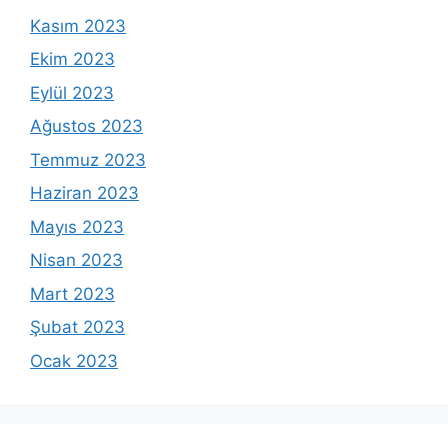
Kasım 2023
Ekim 2023
Eylül 2023
Ağustos 2023
Temmuz 2023
Haziran 2023
Mayıs 2023
Nisan 2023
Mart 2023
Şubat 2023
Ocak 2023