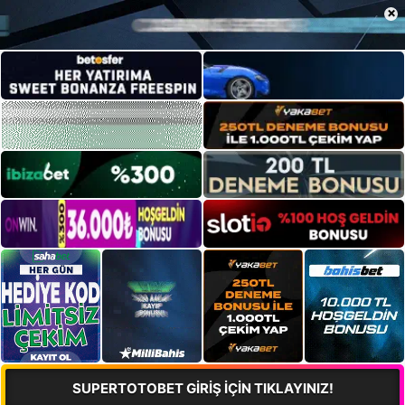
×
SUPERTOTOBET GİRİŞ İÇİN TIKLAYINIZ!