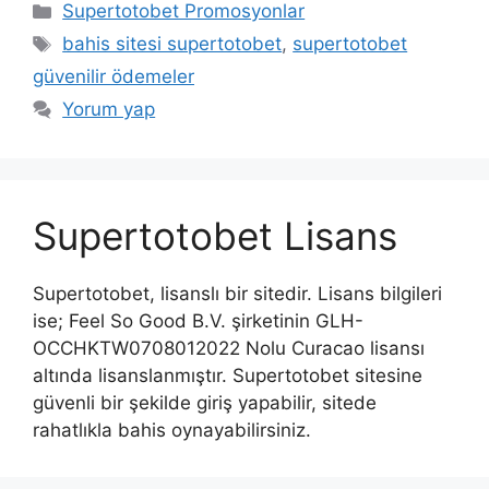
Kategoriler
Supertotobet Promosyonlar
Etiketler
bahis sitesi supertotobet
,
supertotobet
güvenilir ödemeler
Yorum yap
Supertotobet Lisans
Supertotobet, lisanslı bir sitedir. Lisans bilgileri
ise; Feel So Good B.V. şirketinin GLH-
OCCHKTW0708012022 Nolu Curacao lisansı
altında lisanslanmıştır. Supertotobet sitesine
güvenli bir şekilde giriş yapabilir, sitede
rahatlıkla bahis oynayabilirsiniz.