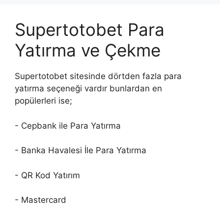
Supertotobet Para
Yatırma ve Çekme
Supertotobet sitesinde dörtden fazla para
yatırma seçeneği vardır bunlardan en
popülerleri ise;
- Cepbank ile Para Yatırma
- Banka Havalesi İle Para Yatırma
- QR Kod Yatırım
- Mastercard