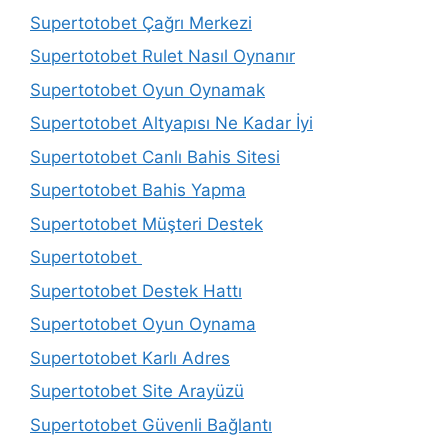
Supertotobet Çağrı Merkezi
Supertotobet Rulet Nasıl Oynanır
Supertotobet Oyun Oynamak
Supertotobet Altyapısı Ne Kadar İyi
Supertotobet Canlı Bahis Sitesi
Supertotobet Bahis Yapma
Supertotobet Müşteri Destek
Supertotobet
Supertotobet Destek Hattı
Supertotobet Oyun Oynama
Supertotobet Karlı Adres
Supertotobet Site Arayüzü
Supertotobet Güvenli Bağlantı