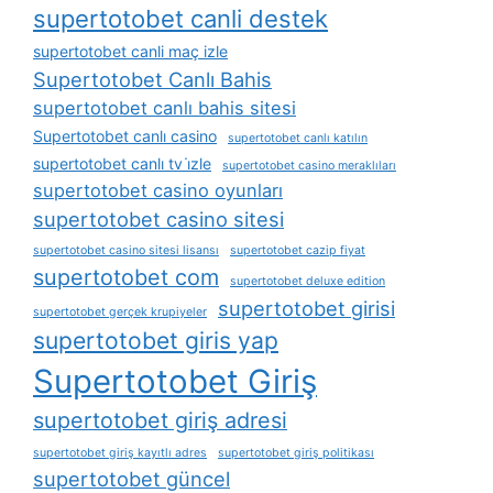
supertotobet canli destek
supertotobet canli maç izle
Supertotobet Canlı Bahis
supertotobet canlı bahis sitesi
Supertotobet canlı casino
supertotobet canlı katılın
supertotobet canlı tv i̇zle
supertotobet casino meraklıları
supertotobet casino oyunları
supertotobet casino sitesi
supertotobet casino sitesi lisansı
supertotobet cazip fiyat
supertotobet com
supertotobet deluxe edition
supertotobet girisi
supertotobet gerçek krupiyeler
supertotobet giris yap
Supertotobet Giriş
supertotobet giriş adresi
supertotobet giriş kayıtlı adres
supertotobet giriş politikası
supertotobet güncel