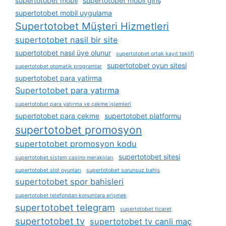
supertotobet mobil
supertotobet mobil giriş
supertotobet mobil uygulama
Supertotobet Müşteri Hizmetleri
supertotobet nasil bir site
supertotobet nasıl üye olunur
supertotobet ortak kayıt teklifi
supertotobet oyun sitesi
supertotobet otomatik programlar
supertotobet para yatirma
Supertotobet para yatırma
supertotobet para yatırma ve çekme i̇şlemleri
supertotobet para çekme
supertotobet platformu
supertotobet promosyon
supertotobet promosyon kodu
supertotobet sitesi
supertotobet sistem casino meraklıları
supertotobet slot oyunları
supertotobet sorunsuz bahis
supertotobet spor bahisleri
supertotobet telefondan konumlara erişmek
supertotobet telegram
supertotobet ticaret
supertotobet tv
supertotobet tv canli maç