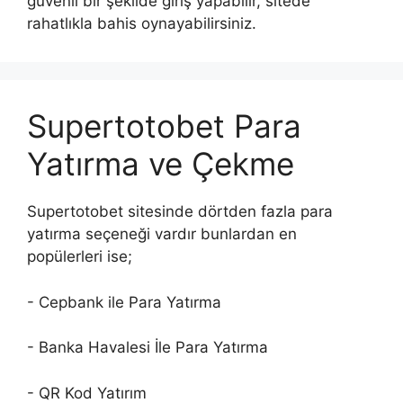
güvenli bir şekilde giriş yapabilir, sitede
rahatlıkla bahis oynayabilirsiniz.
Supertotobet Para
Yatırma ve Çekme
Supertotobet sitesinde dörtden fazla para
yatırma seçeneği vardır bunlardan en
popülerleri ise;
- Cepbank ile Para Yatırma
- Banka Havalesi İle Para Yatırma
- QR Kod Yatırım