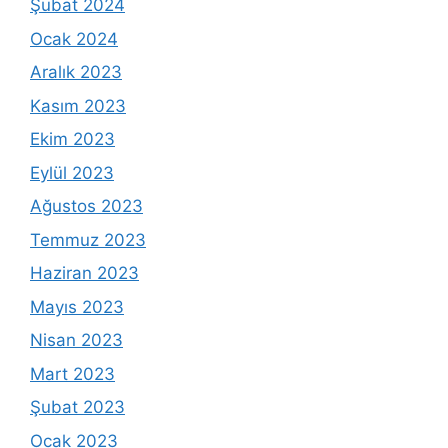
Şubat 2024
Ocak 2024
Aralık 2023
Kasım 2023
Ekim 2023
Eylül 2023
Ağustos 2023
Temmuz 2023
Haziran 2023
Mayıs 2023
Nisan 2023
Mart 2023
Şubat 2023
Ocak 2023