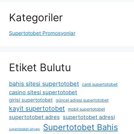
Kategoriler
Supertotobet Promosyonlar
Etiket Bulutu
bahis sitesi supertotobet
canli supertotobet
casino sitesi supertotobet
girisi supertotobet
güncel adresi supertotobet
kayit supertotobet
mobil supertotobet
supertotobet adres
supertotobet adresi
Supertotobet Bahis
supertotobet altyapı