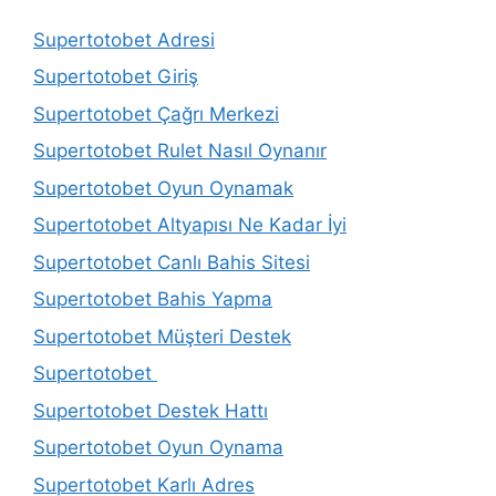
Supertotobet Adresi
Supertotobet Giriş
Supertotobet Çağrı Merkezi
Supertotobet Rulet Nasıl Oynanır
Supertotobet Oyun Oynamak
Supertotobet Altyapısı Ne Kadar İyi
Supertotobet Canlı Bahis Sitesi
Supertotobet Bahis Yapma
Supertotobet Müşteri Destek
Supertotobet
Supertotobet Destek Hattı
Supertotobet Oyun Oynama
Supertotobet Karlı Adres