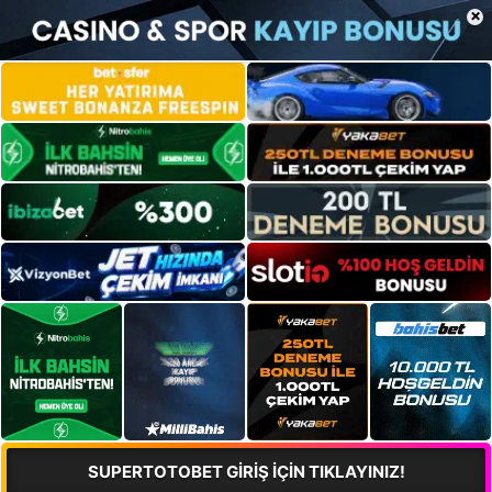
×
SUPERTOTOBET GİRİŞ İÇİN TIKLAYINIZ!