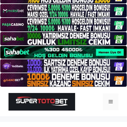
İçeriğe
atla
Menü