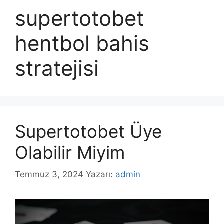
supertotobet
hentbol bahis
stratejisi
Supertotobet Üye
Olabilir Miyim
Temmuz 3, 2024
Yazarı:
admin