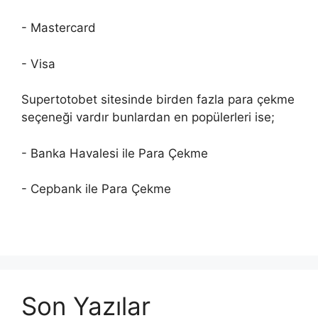
- Mastercard
- Visa
Supertotobet sitesinde birden fazla para çekme
seçeneği vardır bunlardan en popülerleri ise;
- Banka Havalesi ile Para Çekme
- Cepbank ile Para Çekme
Son Yazılar