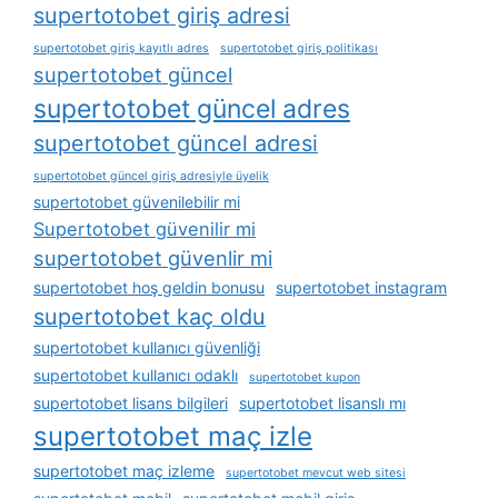
supertotobet giriş adresi
supertotobet giriş kayıtlı adres
supertotobet giriş politikası
supertotobet güncel
supertotobet güncel adres
supertotobet güncel adresi
supertotobet güncel giriş adresiyle üyelik
supertotobet güvenilebilir mi
Supertotobet güvenilir mi
supertotobet güvenlir mi
supertotobet hoş geldin bonusu
supertotobet instagram
supertotobet kaç oldu
supertotobet kullanıcı güvenliği
supertotobet kullanıcı odaklı
supertotobet kupon
supertotobet lisans bilgileri
supertotobet lisanslı mı
supertotobet maç izle
supertotobet maç izleme
supertotobet mevcut web sitesi