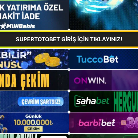
SUPERTOTOBET GİRİŞ İÇİN TIKLAYINIZ!