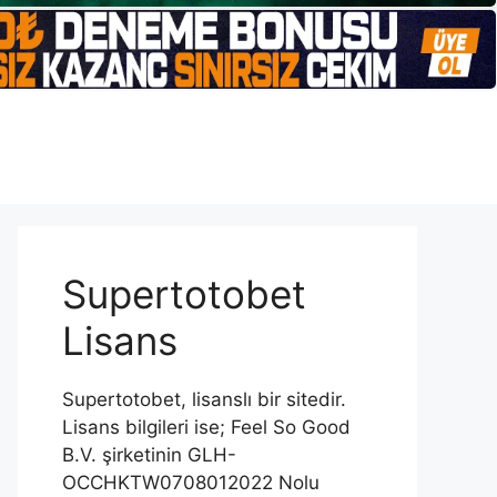
Supertotobet
Lisans
Supertotobet, lisanslı bir sitedir.
Lisans bilgileri ise; Feel So Good
B.V. şirketinin GLH-
OCCHKTW0708012022 Nolu