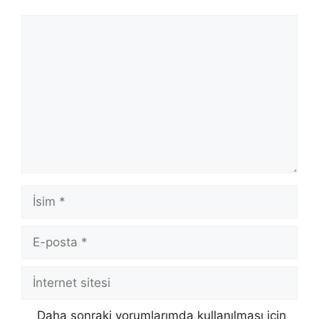
Yorum
İsim
E-
posta
İnternet
sitesi
Daha sonraki yorumlarımda kullanılması için