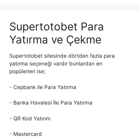
Supertotobet Para
Yatırma ve Çekme
Supertotobet sitesinde dörtden fazla para
yatırma seçeneği vardır bunlardan en
popülerleri ise;
- Cepbank ile Para Yatırma
- Banka Havalesi İle Para Yatırma
- QR Kod Yatırım
- Mastercard