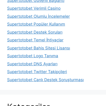
Supertotobet Güvenli Bağlantı
Supertotobet Verimli Casino
Supertotobet Olumlu İncelemeler
Supertotobet Popüler Kullanım
Supertotobet Destek Soruları
Supertotobet Temel İhtiyaçlar
Supertotobet Bahis Sitesi Lisansı
Supertotobet Logo Tanıma
Supertotobet DNS Ayarları
Supertotobet Twitter Takipçileri
Supertotobet Canlı Destek Soruşturması