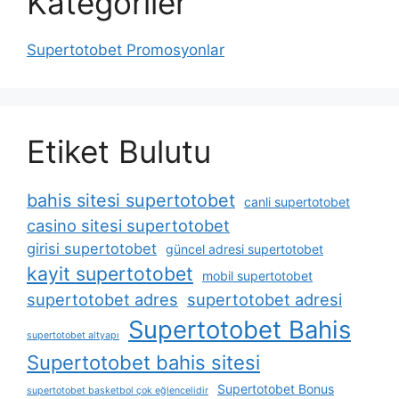
Kategoriler
Supertotobet Promosyonlar
Etiket Bulutu
bahis sitesi supertotobet
canli supertotobet
casino sitesi supertotobet
girisi supertotobet
güncel adresi supertotobet
kayit supertotobet
mobil supertotobet
supertotobet adres
supertotobet adresi
Supertotobet Bahis
supertotobet altyapı
Supertotobet bahis sitesi
Supertotobet Bonus
supertotobet basketbol çok eğlencelidir