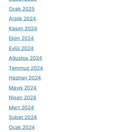
Ocak 2025
Aralık 2024
Kasım 2024
Ekim 2024
Eylül 2024
Ağustos 2024
Temmuz 2024
Haziran 2024
Mayıs 2024
Nisan 2024
Mart 2024
Şubat 2024
Ocak 2024