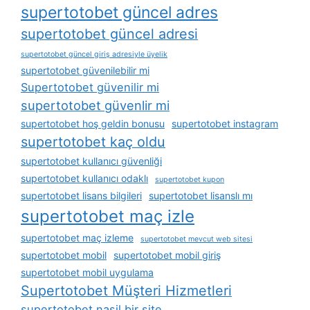
supertotobet güncel adres
supertotobet güncel adresi
supertotobet güncel giriş adresiyle üyelik
supertotobet güvenilebilir mi
Supertotobet güvenilir mi
supertotobet güvenlir mi
supertotobet hoş geldin bonusu
supertotobet instagram
supertotobet kaç oldu
supertotobet kullanıcı güvenliği
supertotobet kullanıcı odaklı
supertotobet kupon
supertotobet lisans bilgileri
supertotobet lisanslı mı
supertotobet maç izle
supertotobet maç izleme
supertotobet mevcut web sitesi
supertotobet mobil
supertotobet mobil giriş
supertotobet mobil uygulama
Supertotobet Müşteri Hizmetleri
supertotobet nasil bir site