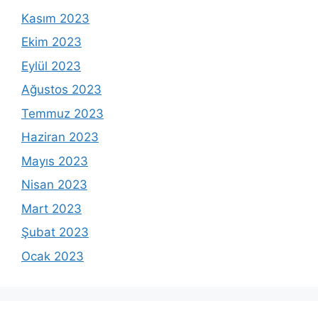
Kasım 2023
Ekim 2023
Eylül 2023
Ağustos 2023
Temmuz 2023
Haziran 2023
Mayıs 2023
Nisan 2023
Mart 2023
Şubat 2023
Ocak 2023