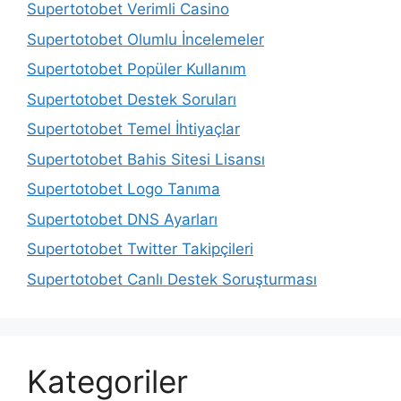
Supertotobet Verimli Casino
Supertotobet Olumlu İncelemeler
Supertotobet Popüler Kullanım
Supertotobet Destek Soruları
Supertotobet Temel İhtiyaçlar
Supertotobet Bahis Sitesi Lisansı
Supertotobet Logo Tanıma
Supertotobet DNS Ayarları
Supertotobet Twitter Takipçileri
Supertotobet Canlı Destek Soruşturması
Kategoriler