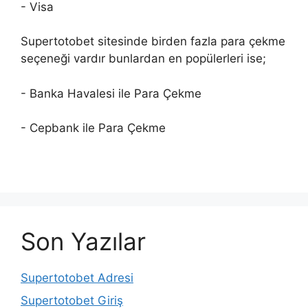
- Visa
Supertotobet sitesinde birden fazla para çekme
seçeneği vardır bunlardan en popülerleri ise;
- Banka Havalesi ile Para Çekme
- Cepbank ile Para Çekme
Son Yazılar
Supertotobet Adresi
Supertotobet Giriş