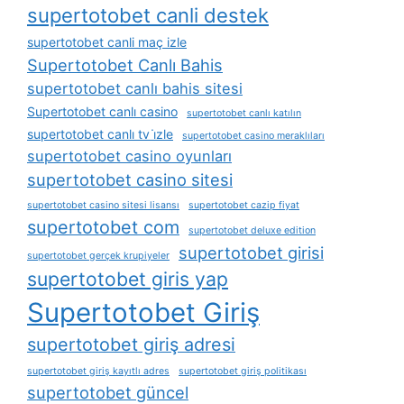
supertotobet canli destek
supertotobet canli maç izle
Supertotobet Canlı Bahis
supertotobet canlı bahis sitesi
Supertotobet canlı casino
supertotobet canlı katılın
supertotobet canlı tv i̇zle
supertotobet casino meraklıları
supertotobet casino oyunları
supertotobet casino sitesi
supertotobet casino sitesi lisansı
supertotobet cazip fiyat
supertotobet com
supertotobet deluxe edition
supertotobet girisi
supertotobet gerçek krupiyeler
supertotobet giris yap
Supertotobet Giriş
supertotobet giriş adresi
supertotobet giriş kayıtlı adres
supertotobet giriş politikası
supertotobet güncel