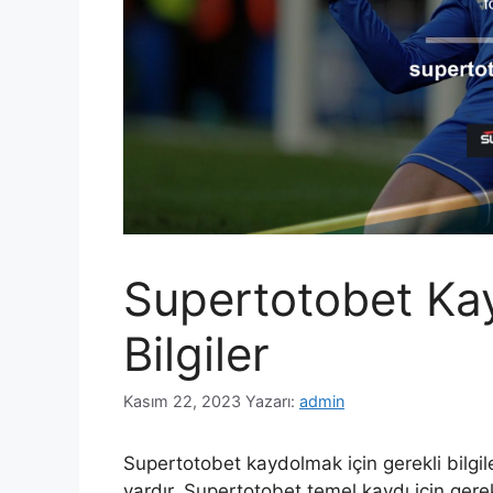
Supertotobet Kay
Bilgiler
Kasım 22, 2023
Yazarı:
admin
Supertotobet kaydolmak için gerekli bilgil
vardır. Supertotobet temel kaydı için gerekli 