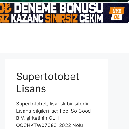
Supertotobet
Lisans
Supertotobet, lisanslı bir sitedir.
Lisans bilgileri ise; Feel So Good
B.V. şirketinin GLH-
OCCHKTW0708012022 Nolu