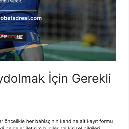
dolmak İçin Gerekli
er öncelikle her bahisçinin kendine ait kayıt formu
belgeler iletişim bilgileri ve kişisel bilgileri