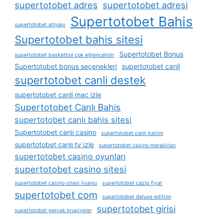
supertotobet adres
supertotobet adresi
Supertotobet Bahis
supertotobet altyapı
Supertotobet bahis sitesi
Supertotobet Bonus
supertotobet basketbol çok eğlencelidir
Supertotobet bonus seçenekleri
supertotobet canli
supertotobet canli destek
supertotobet canli maç izle
Supertotobet Canlı Bahis
supertotobet canlı bahis sitesi
Supertotobet canlı casino
supertotobet canlı katılın
supertotobet canlı tv i̇zle
supertotobet casino meraklıları
supertotobet casino oyunları
supertotobet casino sitesi
supertotobet casino sitesi lisansı
supertotobet cazip fiyat
supertotobet com
supertotobet deluxe edition
supertotobet girisi
supertotobet gerçek krupiyeler