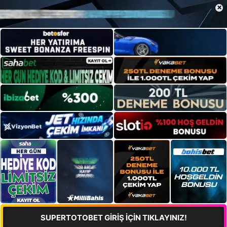
×
SUPERTOTOBET GİRİŞ İÇİN TIKLAYINIZ!