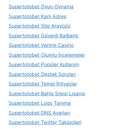
Supertotobet Oyun Oynama
Supertotobet Karlı Adres
Supertotobet Site Arayüzü
Supertotobet Güvenli Bağlantı
Supertotobet Verimli Casino
Supertotobet Olumlu İncelemeler
Supertotobet Popüler Kullanım
Supertotobet Destek Soruları
Supertotobet Temel İhtiyaçlar
Supertotobet Bahis Sitesi Lisansı
Supertotobet Logo Tanıma
Supertotobet DNS Ayarları
Supertotobet Twitter Takipçileri