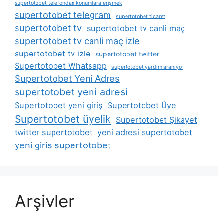
supertotobet telefondan konumlara erişmek
supertotobet telegram
supertotobet ticaret
supertotobet tv
supertotobet tv canli maç
supertotobet tv canli maç izle
supertotobet tv izle
supertotobet twitter
Supertotobet Whatsapp
supertotobet yardım aranıyor
Supertotobet Yeni Adres
supertotobet yeni adresi
Supertotobet yeni giriş
Supertotobet Üye
Supertotobet üyelik
Supertotobet Şikayet
twitter supertotobet
yeni adresi supertotobet
yeni giris supertotobet
Arşivler