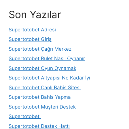
Son Yazılar
Supertotobet Adresi
Supertotobet Giriş
Supertotobet Çağrı Merkezi
Supertotobet Rulet Nasıl Oynanır
Supertotobet Oyun Oynamak
Supertotobet Altyapısı Ne Kadar İyi
Supertotobet Canlı Bahis Sitesi
Supertotobet Bahis Yapma
Supertotobet Müşteri Destek
Supertotobet
Supertotobet Destek Hattı