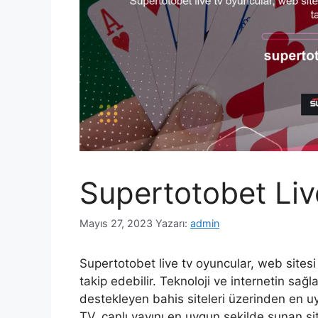
Supertotobet Li
Mayıs 27, 2023
Yazarı:
admin
Supertotobet live tv oyuncular, web sitesi 
takip edebilir. Teknoloji ve internetin sağla
destekleyen bahis siteleri üzerinden en u
TV, canlı yayını en uygun şekilde sunan sit