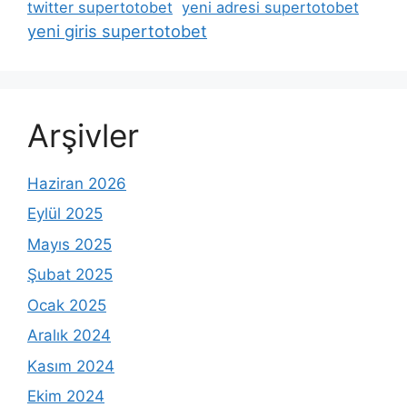
twitter supertotobet
yeni adresi supertotobet
yeni giris supertotobet
Arşivler
Haziran 2026
Eylül 2025
Mayıs 2025
Şubat 2025
Ocak 2025
Aralık 2024
Kasım 2024
Ekim 2024