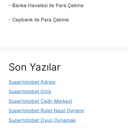
- Banka Havalesi ile Para Çekme
- Cepbank ile Para Çekme
Son Yazılar
Supertotobet Adresi
Supertotobet Giriş
Supertotobet Çağrı Merkezi
Supertotobet Rulet Nasıl Oynanır
Supertotobet Oyun Oynamak