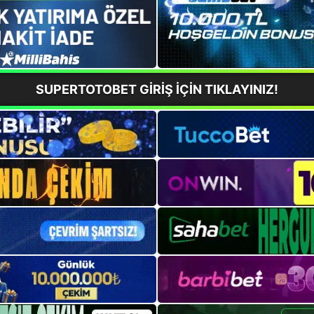
SUPERTOTOBET GİRİŞ İÇİN TIKLAYINIZ!