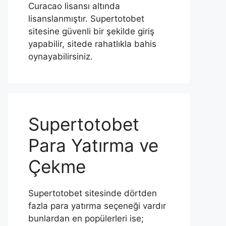
Curacao lisansı altında
lisanslanmıştır. Supertotobet
sitesine güvenli bir şekilde giriş
yapabilir, sitede rahatlıkla bahis
oynayabilirsiniz.
Supertotobet
Para Yatırma ve
Çekme
Supertotobet sitesinde dörtden
fazla para yatırma seçeneği vardır
bunlardan en popülerleri ise;