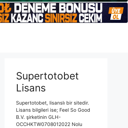
Supertotobet
Lisans
Supertotobet, lisanslı bir sitedir.
Lisans bilgileri ise; Feel So Good
B.V. şirketinin GLH-
OCCHKTW0708012022 Nolu