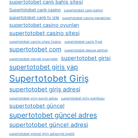
supertotobet canlı bahis sitesi
Supertotobet canlı casino
supertotobet canlı katılın
supertotobet canlı tv i̇zle
supertotobet casino meraklıları
supertotobet casino oyunları
supertotobet casino sitesi
supertotobet casino sitesi lisansı
supertotobet cazip fiyat
supertotobet com
supertotobet deluxe edition
supertotobet girisi
supertotobet gerçek krupiyeler
supertotobet giris yap
Supertotobet Giriş
supertotobet giriş adresi
supertotobet giriş kayıtlı adres
supertotobet giriş politikası
supertotobet güncel
supertotobet güncel adres
supertotobet güncel adresi
supertotobet güncel giriş adresiyle üyelik