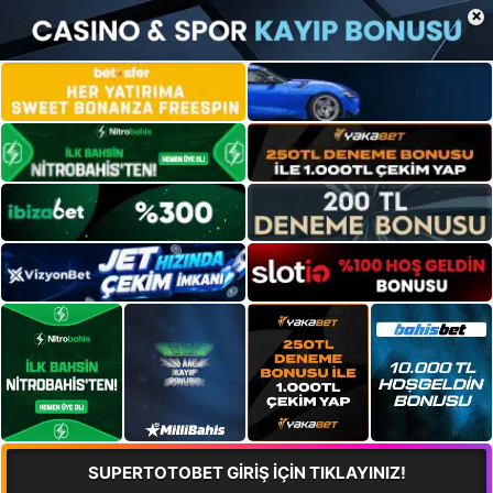
×
SUPERTOTOBET GİRİŞ İÇİN TIKLAYINIZ!