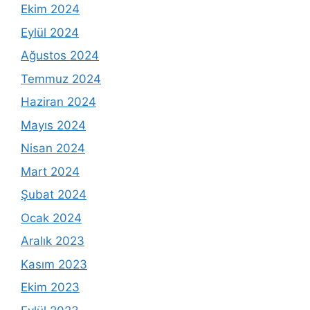
Ekim 2024
Eylül 2024
Ağustos 2024
Temmuz 2024
Haziran 2024
Mayıs 2024
Nisan 2024
Mart 2024
Şubat 2024
Ocak 2024
Aralık 2023
Kasım 2023
Ekim 2023