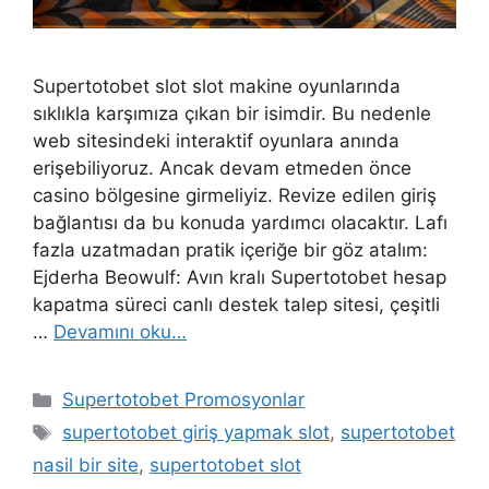
Supertotobet slot slot makine oyunlarında
sıklıkla karşımıza çıkan bir isimdir. Bu nedenle
web sitesindeki interaktif oyunlara anında
erişebiliyoruz. Ancak devam etmeden önce
casino bölgesine girmeliyiz. Revize edilen giriş
bağlantısı da bu konuda yardımcı olacaktır. Lafı
fazla uzatmadan pratik içeriğe bir göz atalım:
Ejderha Beowulf: Avın kralı Supertotobet hesap
kapatma süreci canlı destek talep sitesi, çeşitli
…
Devamını oku…
Kategoriler
Supertotobet Promosyonlar
Etiketler
supertotobet giriş yapmak slot
,
supertotobet
nasil bir site
,
supertotobet slot