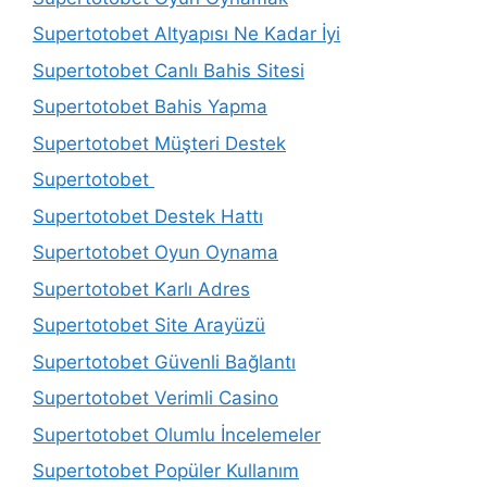
Supertotobet Altyapısı Ne Kadar İyi
Supertotobet Canlı Bahis Sitesi
Supertotobet Bahis Yapma
Supertotobet Müşteri Destek
Supertotobet
Supertotobet Destek Hattı
Supertotobet Oyun Oynama
Supertotobet Karlı Adres
Supertotobet Site Arayüzü
Supertotobet Güvenli Bağlantı
Supertotobet Verimli Casino
Supertotobet Olumlu İncelemeler
Supertotobet Popüler Kullanım